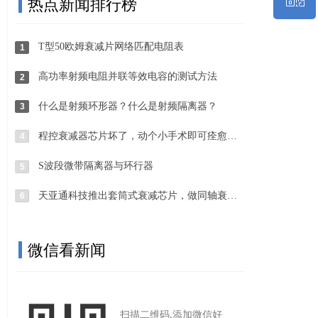
热点新闻排行榜
微信二维码
T型50欧姆衰减片网络匹配电阻表
1
高功率射频电阻并联等效电容的测试方法
2
什么是射频环形器？什么是射频隔离器？
3
程控衰减器芯片坏了，动个小手术即可痊愈（芯片国厂化替代）
4
S波段微带隔离器与环行器
5
天亚通科技推出套筒式衰减芯片，做同轴衰减器的厂家有福了！
6
微信看新闻
扫描二维码,添加微信好