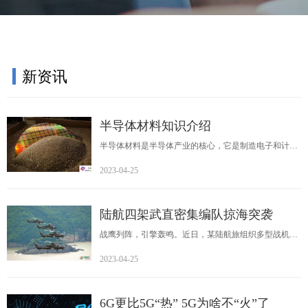
新资讯
半导体材料知识介绍
半导体材料是半导体产业的核心，它是制造电子和计算
机芯片的基础。半导体材料的种类繁多，不同的材料具
2023-04-25
有不同的特性和用途。本文将介绍现代半导体产业中常
用的半导体材料。
陆航四架武直密集编队掠海突袭
战鹰列阵，引擎轰鸣。近日，某陆航旅组织多型战机开
展实兵实弹演练，锤炼协同打击能力。战机编队低空突
2023-04-25
防。
（来源媒体:中国军网 责任编辑:姚文广_NN1682）
6G更比5G“热” 5G为啥不“火”了