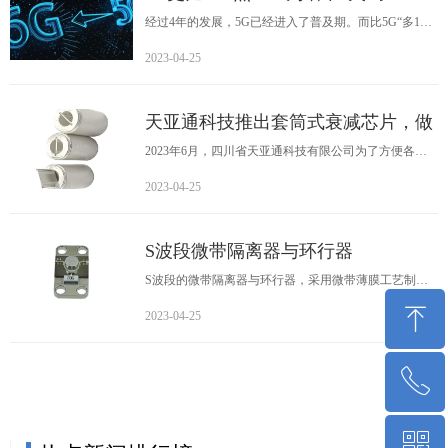
经过4年的发展，5G已经进入了普及期。而比5G“多1个
G”的6G则还在研发阶段。可有意思的是现在6G的热度
2023-04-25
反而更比5G还火了。
天亚通科技推出套筒式衰减芯片，做
同轴衰减器的厂家有福了！
2023年6月，四川省天亚通科技有限公司为了方便各个
做同轴固定衰减器的厂家，推出了一款套筒式衰减芯
2023-04-25
片。这种圆管式衰减片属于“微波衰减片"（旋置微带衰
减片），频率目前可达到18GHz......
S波段微带隔离器与环行器
S波段的微带隔离器与环行器，采用微带薄膜工艺制作
而成，
ꁸ
2023-04-25
ꂅ
回到顶部
ꀥ
0816-2846565